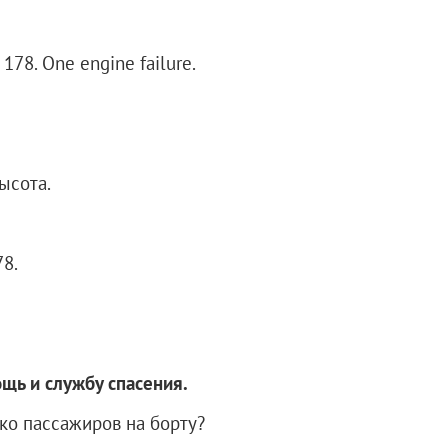
8. One engine failure.
ысота.
8.
щь и службу спасения.
ко пассажиров на борту?