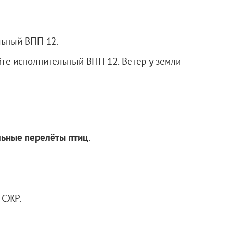
льный ВПП 12.
йте исполнительный ВПП 12. Ветер у земли
льные перелёты птиц
.
,
СЖР.