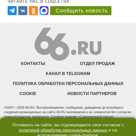
ЧИТАЙТЕ НАС В СОЦСЕТЯХ:
Сообщить новость
КОНТАКТЫ
ОТДЕЛ ПРОДАЖ
КАНАЛ В TELEGRAM
ПОЛИТИКА ОБРАБОТКИ ПЕРСОНАЛЬНЫХ ДАННЫХ
COOKIE
НОВОСТИ ПАРТНЕРОВ
©2007—2026 66.RU. Воспроизведение, сообщение, доведение до всеобщего
сведения размещенных на сайте 66.RU материалов и их элементов без согласия
правообладателя запрещено. Сетевое издание «Современный портал
Екатеринбурга — «66.ru» (18+) зарегистрировано Федеральной службой по
Оставаясь на сайте, вы подтверждаете свое согласие с
надзору в сфере связи, информационных технологий и массовых коммуникаций
политикой обработки персональных данных
и на
(Роскомнадзор). Регистрационный номер ЭЛ № ФС 77 - 76634 от 02.09.2019
использование
cookie-файлов
.
Учредитель: Общество с ограниченной ответственностью "66.ру". Юридический