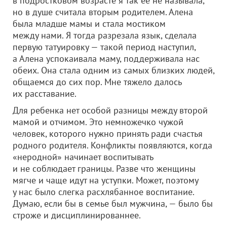
в подростковом возрасте я так ее не называла,
но в душе считала вторым родителем. Алена
была младше мамы и стала мостиком
между нами. Я тогда разрезала язык, сделала
первую татуировку — такой период наступил,
а Алена успокаивала маму, поддерживала нас
обеих. Она стала одним из самых близких людей,
общаемся до сих пор. Мне тяжело далось
их расставание.
Для ребенка нет особой разницы между второй
мамой и отчимом. Это немножечко чужой
человек, которого нужно принять ради счастья
родного родителя. Конфликты появляются, когда
«неродной» начинает воспитывать
и не соблюдает границы. Разве что женщины
мягче и чаще идут на уступки. Может, поэтому
у нас было слегка расхлябанное воспитание.
Думаю, если бы в семье был мужчина, — было бы
строже и дисциплинированнее.