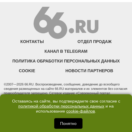
КОНТАКТЫ
ОТДЕЛ ПРОДАЖ
КАНАЛ В TELEGRAM
ПОЛИТИКА ОБРАБОТКИ ПЕРСОНАЛЬНЫХ ДАННЫХ
COOKIE
НОВОСТИ ПАРТНЕРОВ
©2007—2026 66.RU. Воспроизведение, сообщение, доведение до всеобщего
сведения размещенных на сайте 66.RU материалов и их элементов без согласия
правообладателя запрещено. Сетевое издание «Современный портал
Екатеринбурга — «66.ru» (18+) зарегистрировано Федеральной службой по
Оставаясь на сайте, вы подтверждаете свое согласие с
надзору в сфере связи, информационных технологий и массовых коммуникаций
политикой обработки персональных данных
и на
(Роскомнадзор). Регистрационный номер ЭЛ № ФС 77 - 76634 от 02.09.2019
использование
cookie-файлов
.
Учредитель: Общество с ограниченной ответственностью "66.ру". Юридический
адрес: 620014, Свердловская обл., г. Екатеринбург, ул. Бориса Ельцина, строение
3, оф. 7015 Фактический адрес редакции и отдела продаж: 620014, Свердловская
Понятно
обл., г. Екатеринбург, ул. Бориса Ельцина, д. 3, оф. 7015, +7 (343) 288-50-66
info@news.66.ru Главный редактор: Шлыков Дмитрий Владимирович