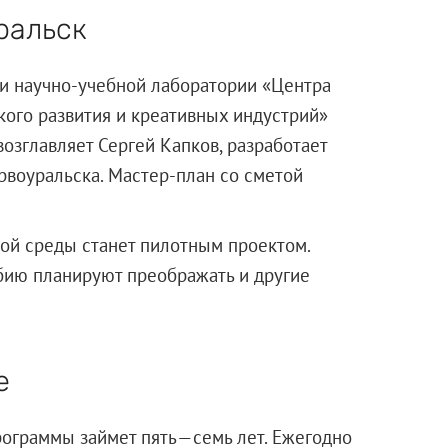
ральск
ри научно-учебной лаборатории «Центра
кого развития и креативных индустрий»
озглавляет Сергей Капков, разработает
рвоуральска. Мастер-план со сметой
ой среды станет пилотным проектом.
бию планируют преображать и другие
е
рограммы займет пять—семь лет. Ежегодно