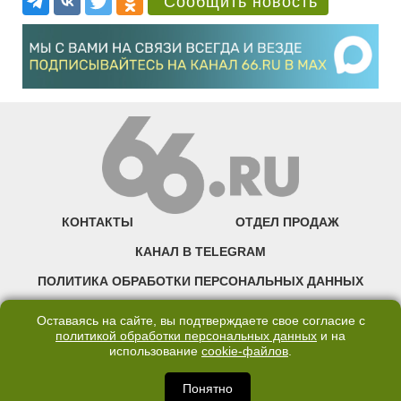
Сообщить новость
КОНТАКТЫ
ОТДЕЛ ПРОДАЖ
КАНАЛ В TELEGRAM
ПОЛИТИКА ОБРАБОТКИ ПЕРСОНАЛЬНЫХ ДАННЫХ
COOKIE
Оставаясь на сайте, вы подтверждаете свое согласие с
политикой обработки персональных данных
и на
использование
cookie-файлов
.
©2007—2025 66.RU. Воспроизведение, сообщение, доведение до всеобщего
сведения размещенных на сайте 66.RU материалов и их элементов без согласия
правообладателя запрещено. Сетевое издание «Современный портал
Понятно
Екатеринбурга — «66.ru» (18+) зарегистрировано Федеральной службой по