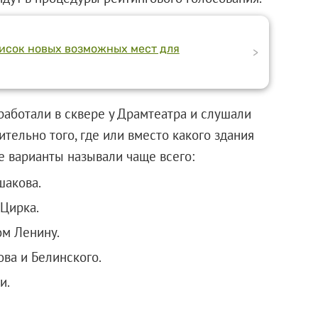
исок новых возможных мест для
>
работали в сквере у Драмтеатра и слушали
ельно того, где или вместо какого здания
какие варианты называли чаще всего:
шакова.
Цирка.
ом Ленину.
ва и Белинского.
и.