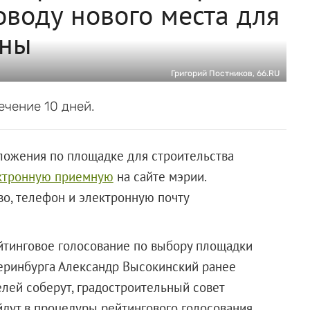
воду нового места для
ины
Григорий Постников, 66.RU
чение 10 дней.
ложения по площадке для строительства
ктронную приемную
на сайте мэрии.
во, телефон и электронную почту
ейтинговое голосование по выбору площадки
теринбурга Александр Высокинский ранее
телей соберут, градостроительный совет
дут в процедуры рейтингового голосования.