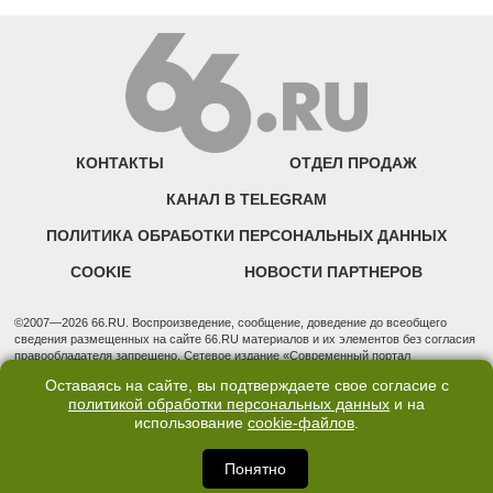
КОНТАКТЫ
ОТДЕЛ ПРОДАЖ
КАНАЛ В TELEGRAM
ПОЛИТИКА ОБРАБОТКИ ПЕРСОНАЛЬНЫХ ДАННЫХ
COOKIE
НОВОСТИ ПАРТНЕРОВ
©2007—2026 66.RU. Воспроизведение, сообщение, доведение до всеобщего
сведения размещенных на сайте 66.RU материалов и их элементов без согласия
правообладателя запрещено. Сетевое издание «Современный портал
Екатеринбурга — «66.ru» (18+) зарегистрировано Федеральной службой по
Оставаясь на сайте, вы подтверждаете свое согласие с
надзору в сфере связи, информационных технологий и массовых коммуникаций
политикой обработки персональных данных
и на
(Роскомнадзор). Регистрационный номер ЭЛ № ФС 77 - 76634 от 02.09.2019
использование
cookie-файлов
.
Учредитель: Общество с ограниченной ответственностью "66.ру". Юридический
адрес: 620014, Свердловская обл., г. Екатеринбург, ул. Бориса Ельцина, строение
3, оф. 7015 Фактический адрес редакции и отдела продаж: 620014, Свердловская
Понятно
обл., г. Екатеринбург, ул. Бориса Ельцина, д. 3, оф. 7015, +7 (343) 288-50-66
info@news.66.ru Главный редактор: Шлыков Дмитрий Владимирович