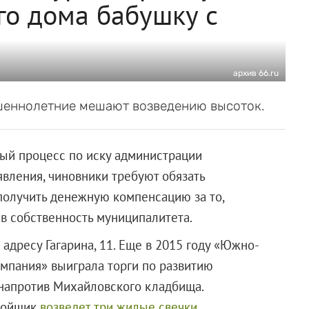
го дома бабушку с
архив 66.ru
ршеннолетние мешают возведению высоток.
ный процесс по иску администрации
явления, чиновники требуют обязать
получить денежную компенсацию за то,
 собственность муниципалитета.
 адресу Гагарина, 11. Еще в 2015 году «Южно-
мпания» выиграла торги по развитию
 напротив Михайловского кладбища.
тройщик
возведет три жилые свечки