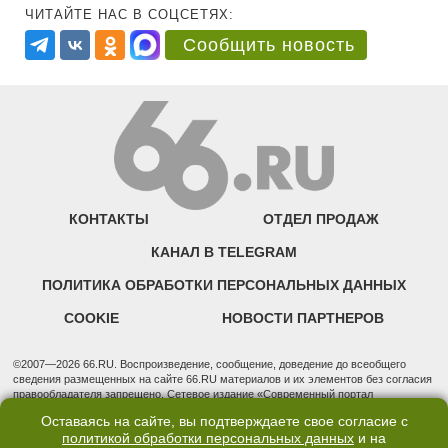
ЧИТАЙТЕ НАС В СОЦСЕТЯХ:
Сообщить новость
КОНТАКТЫ
ОТДЕЛ ПРОДАЖ
КАНАЛ В TELEGRAM
ПОЛИТИКА ОБРАБОТКИ ПЕРСОНАЛЬНЫХ ДАННЫХ
COOKIE
НОВОСТИ ПАРТНЕРОВ
©2007—2026 66.RU. Воспроизведение, сообщение, доведение до всеобщего
сведения размещенных на сайте 66.RU материалов и их элементов без согласия
правообладателя запрещено. Сетевое издание «Современный портал
Екатеринбурга — «66.ru» (18+) зарегистрировано Федеральной службой по
Оставаясь на сайте, вы подтверждаете свое согласие с
надзору в сфере связи, информационных технологий и массовых коммуникаций
политикой обработки персональных данных
и на
(Роскомнадзор). Регистрационный номер ЭЛ № ФС 77 - 76634 от 02.09.2019