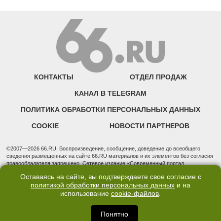
КОНТАКТЫ
ОТДЕЛ ПРОДАЖ
КАНАЛ В TELEGRAM
ПОЛИТИКА ОБРАБОТКИ ПЕРСОНАЛЬНЫХ ДАННЫХ
COOKIE
НОВОСТИ ПАРТНЕРОВ
©2007—2026 66.RU. Воспроизведение, сообщение, доведение до всеобщего
сведения размещенных на сайте 66.RU материалов и их элементов без согласия
правообладателя запрещено. Сетевое издание «Современный портал
Екатеринбурга — «66.ru» (18+) зарегистрировано Федеральной службой по
Оставаясь на сайте, вы подтверждаете свое согласие с
надзору в сфере связи, информационных технологий и массовых коммуникаций
политикой обработки персональных данных
и на
(Роскомнадзор). Регистрационный номер ЭЛ № ФС 77 - 76634 от 02.09.2019
использование
cookie-файлов
.
Учредитель: Общество с ограниченной ответственностью "66.ру". Юридический
адрес: 620014, Свердловская обл., г. Екатеринбург, ул. Бориса Ельцина, строение
3, оф. 7015 Фактический адрес редакции и отдела продаж: 620014, Свердловская
Понятно
обл., г. Екатеринбург, ул. Бориса Ельцина, д. 3, оф. 7015, +7 (343) 288-50-66