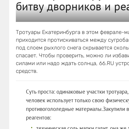
битву дворников и ре
Тротуары Екатеринбурга в этом феврале-м
приходится протискиваться между сугробам
под слоем рыхлого снега скрывается сколь
спасает. Чтобы проверить, можно ли избав
силами или надо ждать солнца, 66.RU уст
средств.
Суть проста: одинаковые участки тротуара
человек использует только свою физическу
противогололедные материалы.Закупили в
реагентов:
техническая соль марки галит, она же 