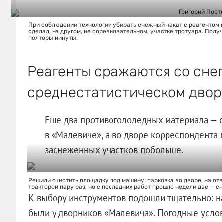
При соблюдении технологии убирать снежный накат с реагентом 
сделал, на другом, не соревновательном, участке тротуара. Полу
полторы минуты.
Реагенты сражаются со сне
среднестатистическом дво
Еще два противогололедных материала — с
в «Малевиче», а во дворе корреспондента 
заснеженных участков побольше.
Решили очистить площадку под машину: парковка во дворе, на отв
трактором пару раз, но с последних работ прошло недели две — с
К выбору инструментов подошли тщательно: на
были у дворников «Малевича». Погодные услов