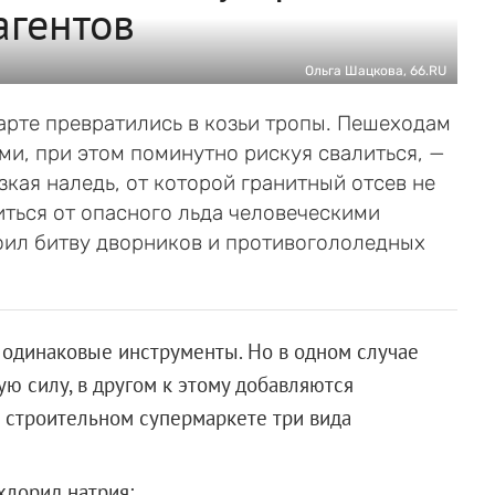
агентов
Ольга Шацкова, 66.RU
арте превратились в козьи тропы. Пешеходам
и, при этом поминутно рискуя свалиться, —
зкая наледь, от которой гранитный отсев не
иться от опасного льда человеческими
роил битву дворников и противогололедных
, одинаковые инструменты. Но в одном случае
ю силу, в другом к этому добавляются
 строительном супермаркете три вида
хлорид натрия;