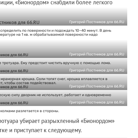
зиции, «Бионордом» снабдили более легкого
Григорий Постников для 66.RU
аспределить по поверхности и подождать 10–40 минут. В день
мпературе на 1 кв. м обрабатываемой поверхности надо
Григорий Постников для 66.RU
ке тротуара. Ему предстоит чистить вручную с помощью лома.
Григорий Постников для 66.RU
 мраморная крошка. Соли топят снег, крошка вплавляется в
т, чтобы состав подействовал.
Григорий Постников для 66.RU
ческую силу дворник не использует, работает и одновременно
Григорий Постников для 66.RU
сколками разлетается в стороны.
тротуара убирает разрыхленный «Бионордом»
стке и приступает к следующему.