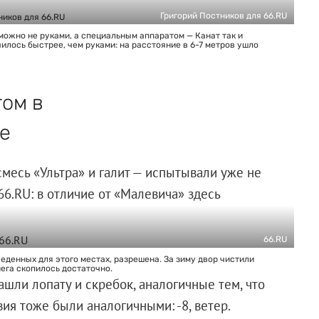
Григорий Постников для 66.RU
можно не руками, а специальным аппаратом — Канат так и
чилось быстрее, чем руками: на расстояние в 6-7 метров ушло
гом в
ре
месь «Ультра» и галит — испытывали уже не
66.RU: в отличие от «Малевича» здесь
66.RU
еденных для этого местах, разрешена. За зиму двор чистили
нега скопилось достаточно.
шли лопату и скребок, аналогичные тем, что
ия тоже были аналогичными: -8, ветер.