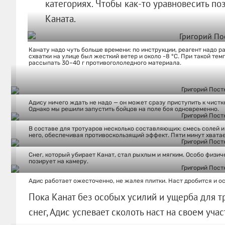
категориях. Чтобы как-то уравновесить по
Каната.
Канату надо чуть больше времени: по инструкции, реагент надо р
схватки на улице был жесткий ветер и около -8 °С. При такой те
рассыпать 30–40 г противогололедного материала.
Адису ничего ждать не надо — он может сразу приступить к чист
Однако мы решили запустить бойцов на поле боя одновременно.
В составе для тротуаров несколько составляющих: смесь солей и
него, обеспечивая противоскользящий эффект. Пяти минут хватае
Снег, который убирает Канат, стал рыхлым и мягким. Особо физи
позирует на камеру.
Адис работает ожесточенно, не жалея плитки. Наст дробится и о
Пока Канат без особых усилий и ущерба для 
снег, Адис успевает сколоть наст на своем уча