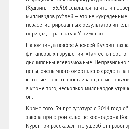
(Кудрин, —
66.RU
) ссылался на итоги пров
миллиардов рублей — это не «украденные 
незарегистрированных результатов интел
период», — рассказал Устименко.
Напомним, в ноябре Алексей Кудрин назв
финансовых нарушений. «Там есть просто
дисциплины всевозможные. Неправильно п
цены, очень много омертвлено средств на
которые просто простаивают, не использов
а кроме того, несколько миллиардов утраче
он.
Кроме того, Генпрокуратура с 2014 года 
закона при строительстве космодрома Вос
Куренной рассказал, что ущерб от правон