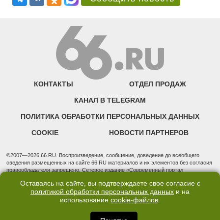
КОНТАКТЫ
ОТДЕЛ ПРОДАЖ
КАНАЛ В TELEGRAM
ПОЛИТИКА ОБРАБОТКИ ПЕРСОНАЛЬНЫХ ДАННЫХ
COOKIE
НОВОСТИ ПАРТНЕРОВ
©2007—2026 66.RU. Воспроизведение, сообщение, доведение до всеобщего
сведения размещенных на сайте 66.RU материалов и их элементов без согласия
правообладателя запрещено. Сетевое издание «Современный портал
Екатеринбурга — «66.ru» (18+) зарегистрировано Федеральной службой по
Оставаясь на сайте, вы подтверждаете свое согласие с
надзору в сфере связи, информационных технологий и массовых коммуникаций
политикой обработки персональных данных
и на
(Роскомнадзор). Регистрационный номер ЭЛ № ФС 77 - 76634 от 02.09.2019
использование
cookie-файлов
.
Учредитель: Общество с ограниченной ответственностью "66.ру". Юридический
адрес: 620014, Свердловская обл., г. Екатеринбург, ул. Бориса Ельцина, строение
3, оф. 7015 Фактический адрес редакции и отдела продаж: 620014, Свердловская