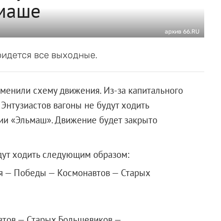
ьмаше
архив 66.RU
ридется все выходные.
менили схему движения. Из-за капитального
Энтузиастов вагоны не будут ходить
ии «Эльмаш». Движение будет закрыто
удут ходить следующим образом:
я — Победы — Космонавтов — Старых
втов — Старых Большевиков —