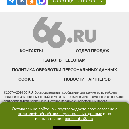
Сообщить новость
КОНТАКТЫ
ОТДЕЛ ПРОДАЖ
КАНАЛ В TELEGRAM
ПОЛИТИКА ОБРАБОТКИ ПЕРСОНАЛЬНЫХ ДАННЫХ
COOKIE
НОВОСТИ ПАРТНЕРОВ
©2007—2026 66.RU. Воспроизведение, сообщение, доведение до всеобщего
сведения размещенных на сайте 66.RU материалов и их элементов без согласия
правообладателя запрещено. Сетевое издание «Современный портал
Екатеринбурга — «66.ru» (18+) зарегистрировано Федеральной службой по
Оставаясь на сайте, вы подтверждаете свое согласие с
надзору в сфере связи, информационных технологий и массовых коммуникаций
политикой обработки персональных данных
и на
(Роскомнадзор). Регистрационный номер ЭЛ № ФС 77 - 76634 от 02.09.2019
использование
cookie-файлов
.
Учредитель: Общество с ограниченной ответственностью "66.ру". Юридический
адрес: 620014, Свердловская обл., г. Екатеринбург, ул. Бориса Ельцина, строение
3, оф. 7015 Фактический адрес редакции и отдела продаж: 620014, Свердловская