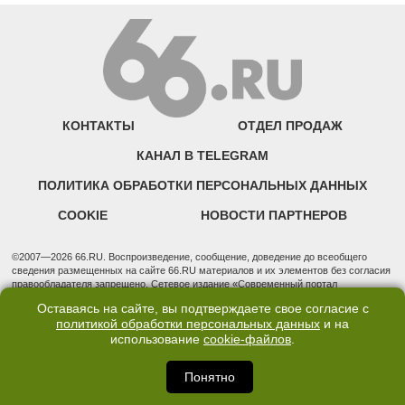
КОНТАКТЫ
ОТДЕЛ ПРОДАЖ
КАНАЛ В TELEGRAM
ПОЛИТИКА ОБРАБОТКИ ПЕРСОНАЛЬНЫХ ДАННЫХ
COOKIE
НОВОСТИ ПАРТНЕРОВ
©2007—2026 66.RU. Воспроизведение, сообщение, доведение до всеобщего
сведения размещенных на сайте 66.RU материалов и их элементов без согласия
правообладателя запрещено. Сетевое издание «Современный портал
Екатеринбурга — «66.ru» (18+) зарегистрировано Федеральной службой по
Оставаясь на сайте, вы подтверждаете свое согласие с
надзору в сфере связи, информационных технологий и массовых коммуникаций
политикой обработки персональных данных
и на
(Роскомнадзор). Регистрационный номер ЭЛ № ФС 77 - 76634 от 02.09.2019
использование
cookie-файлов
.
Учредитель: Общество с ограниченной ответственностью "66.ру". Юридический
адрес: 620014, Свердловская обл., г. Екатеринбург, ул. Бориса Ельцина, строение
3, оф. 7015 Фактический адрес редакции и отдела продаж: 620014, Свердловская
Понятно
обл., г. Екатеринбург, ул. Бориса Ельцина, д. 3, оф. 7015, +7 (343) 288-50-66
info@news.66.ru Главный редактор: Шлыков Дмитрий Владимирович