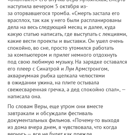
наступила вечером 5 октября из-
за оторвавшегося тромба. «Смерть застала его
врасплох, так как у него были распланированы
дела на весь следующий месяц и далее, куда
какую статью написать, где выступать с лекциями,
какие вести проекты и выставки. Он ушел очень
спокойно, во сне, просто утомился работать
за компьютером и прилег немного отдохнуть
под свою любимую музыку. На зарядке оставался
его плеер с Синатрой и Луи Армстронгом,
аквариумная рыбка щелкала челюстями
в ожидании ужина, на плите остывала
свежесваренная гречка, а дед спокойно спал», —
написала она.
По словам Веры, еще утром они вместе
завтракали и обсуждали фестиваль
документальных фильмов. «Почему-то выходя
из дома вчера днем, я чувствовала, что когда
вернусь — все не будет как прежде…