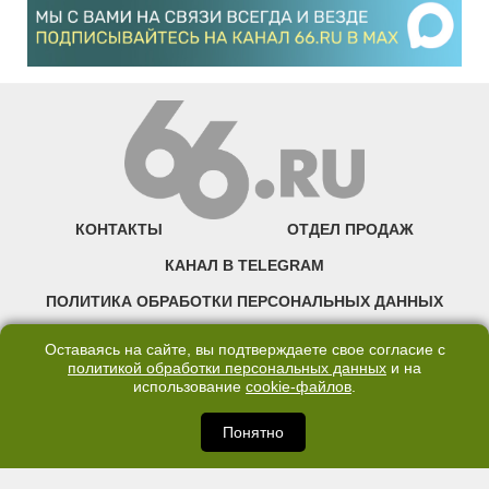
КОНТАКТЫ
ОТДЕЛ ПРОДАЖ
КАНАЛ В TELEGRAM
ПОЛИТИКА ОБРАБОТКИ ПЕРСОНАЛЬНЫХ ДАННЫХ
COOKIE
Оставаясь на сайте, вы подтверждаете свое согласие с
политикой обработки персональных данных
и на
использование
cookie-файлов
.
©2007—2025 66.RU. Воспроизведение, сообщение, доведение до всеобщего
сведения размещенных на сайте 66.RU материалов и их элементов без согласия
правообладателя запрещено. Сетевое издание «Современный портал
Понятно
Екатеринбурга — «66.ru» (18+) зарегистрировано Федеральной службой по
надзору в сфере связи, информационных технологий и массовых коммуникаций
(Роскомнадзор). Регистрационный номер ЭЛ № ФС 77 - 76634 от 02.09.2019
Учредитель: Общество с ограниченной ответственностью "66.ру". Юридический