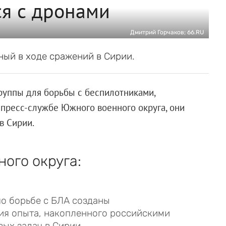
ся с дронами
Дмитрий Горчаков; 66.RU
ный в ходе сражений в Сирии.
руппы для борьбы с беспилотниками,
 пресс-службе Южного военного округа, они
в Сирии.
ого округа:
о борьбе с БЛА созданы
ия опыта, накопленного российскими
ых задач в Сирии.