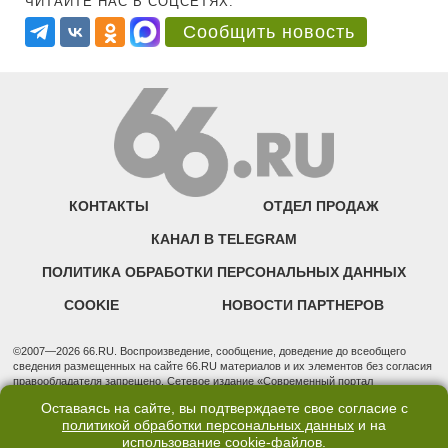
ЧИТАЙТЕ НАС В СОЦСЕТЯХ:
Сообщить новость
КОНТАКТЫ
ОТДЕЛ ПРОДАЖ
КАНАЛ В TELEGRAM
ПОЛИТИКА ОБРАБОТКИ ПЕРСОНАЛЬНЫХ ДАННЫХ
COOKIE
НОВОСТИ ПАРТНЕРОВ
©2007—2026 66.RU. Воспроизведение, сообщение, доведение до всеобщего
сведения размещенных на сайте 66.RU материалов и их элементов без согласия
правообладателя запрещено. Сетевое издание «Современный портал
Екатеринбурга — «66.ru» (18+) зарегистрировано Федеральной службой по
Оставаясь на сайте, вы подтверждаете свое согласие с
надзору в сфере связи, информационных технологий и массовых коммуникаций
политикой обработки персональных данных
и на
(Роскомнадзор). Регистрационный номер ЭЛ № ФС 77 - 76634 от 02.09.2019
использование
cookie-файлов
.
Учредитель: Общество с ограниченной ответственностью "66.ру". Юридический