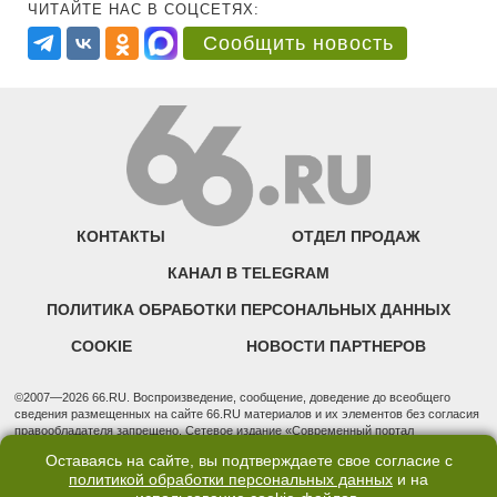
ЧИТАЙТЕ НАС В СОЦСЕТЯХ:
Сообщить новость
КОНТАКТЫ
ОТДЕЛ ПРОДАЖ
КАНАЛ В TELEGRAM
ПОЛИТИКА ОБРАБОТКИ ПЕРСОНАЛЬНЫХ ДАННЫХ
COOKIE
НОВОСТИ ПАРТНЕРОВ
©2007—2026 66.RU. Воспроизведение, сообщение, доведение до всеобщего
сведения размещенных на сайте 66.RU материалов и их элементов без согласия
правообладателя запрещено. Сетевое издание «Современный портал
Екатеринбурга — «66.ru» (18+) зарегистрировано Федеральной службой по
Оставаясь на сайте, вы подтверждаете свое согласие с
надзору в сфере связи, информационных технологий и массовых коммуникаций
политикой обработки персональных данных
и на
(Роскомнадзор). Регистрационный номер ЭЛ № ФС 77 - 76634 от 02.09.2019