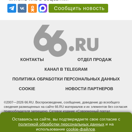
Сообщить новость
КОНТАКТЫ
ОТДЕЛ ПРОДАЖ
КАНАЛ В TELEGRAM
ПОЛИТИКА ОБРАБОТКИ ПЕРСОНАЛЬНЫХ ДАННЫХ
COOKIE
НОВОСТИ ПАРТНЕРОВ
©2007—2026 66.RU. Воспроизведение, сообщение, доведение до всеобщего
сведения размещенных на сайте 66.RU материалов и их элементов без согласия
правообладателя запрещено. Сетевое издание «Современный портал
Екатеринбурга — «66.ru» (18+) зарегистрировано Федеральной службой по
Оставаясь на сайте, вы подтверждаете свое согласие с
надзору в сфере связи, информационных технологий и массовых коммуникаций
политикой обработки персональных данных
и на
(Роскомнадзор). Регистрационный номер ЭЛ № ФС 77 - 76634 от 02.09.2019
использование
cookie-файлов
.
Учредитель: Общество с ограниченной ответственностью "66.ру". Юридический