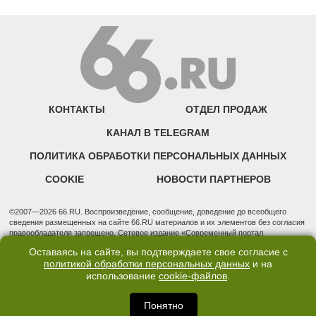
КОНТАКТЫ
ОТДЕЛ ПРОДАЖ
КАНАЛ В TELEGRAM
ПОЛИТИКА ОБРАБОТКИ ПЕРСОНАЛЬНЫХ ДАННЫХ
COOKIE
НОВОСТИ ПАРТНЕРОВ
©2007—2026 66.RU. Воспроизведение, сообщение, доведение до всеобщего
сведения размещенных на сайте 66.RU материалов и их элементов без согласия
правообладателя запрещено. Сетевое издание «Современный портал
Екатеринбурга — «66.ru» (18+) зарегистрировано Федеральной службой по
Оставаясь на сайте, вы подтверждаете свое согласие с
надзору в сфере связи, информационных технологий и массовых коммуникаций
политикой обработки персональных данных
и на
(Роскомнадзор). Регистрационный номер ЭЛ № ФС 77 - 76634 от 02.09.2019
использование
cookie-файлов
.
Учредитель: Общество с ограниченной ответственностью "66.ру". Юридический
адрес: 620014, Свердловская обл., г. Екатеринбург, ул. Бориса Ельцина, строение
3, оф. 7015 Фактический адрес редакции и отдела продаж: 620014, Свердловская
Понятно
обл., г. Екатеринбург, ул. Бориса Ельцина, д. 3, оф. 7015, +7 (343) 288-50-66