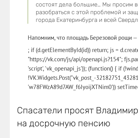
состоят дела большие… Мы просим в
разобраться с этой проблемой и за
города Екатеринбурга и всей Свердл
Напомним, что площадь Березовой рощи — 
; if (d.getElementById(id)) return; js = d.create
"https://vk.com/js/api/openapi.js?154"; fjs.pa
'script', 'vk_openapi_js')); (function() { if (!
!VK.Widgets.Post("vk_post_-32182751_43281
'w78FWzA89d7AW_f6IyoijXTNim0')) setTimeout(
Спасатели просят Владимир
на досрочную пенсию