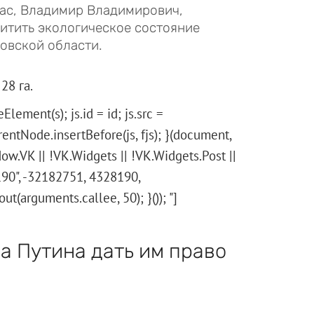
ас, Владимир Владимирович,
щитить экологическое состояние
овской области.
28 га.
Element(s); js.id = id; js.src =
rentNode.insertBefore(js, fjs); }(document,
window.VK || !VK.Widgets || !VK.Widgets.Post ||
90", -32182751, 4328190,
arguments.callee, 50); }()); "]
а Путина дать им право