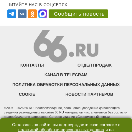
ЧИТАЙТЕ НАС В СОЦСЕТЯХ:
Сообщить новость
КОНТАКТЫ
ОТДЕЛ ПРОДАЖ
КАНАЛ В TELEGRAM
ПОЛИТИКА ОБРАБОТКИ ПЕРСОНАЛЬНЫХ ДАННЫХ
COOKIE
НОВОСТИ ПАРТНЕРОВ
©2007—2026 66.RU. Воспроизведение, сообщение, доведение до всеобщего
сведения размещенных на сайте 66.RU материалов и их элементов без согласия
правообладателя запрещено. Сетевое издание «Современный портал
Екатеринбурга — «66.ru» (18+) зарегистрировано Федеральной службой по
Оставаясь на сайте, вы подтверждаете свое согласие с
надзору в сфере связи, информационных технологий и массовых коммуникаций
политикой обработки персональных данных
и на
(Роскомнадзор). Регистрационный номер ЭЛ № ФС 77 - 76634 от 02.09.2019