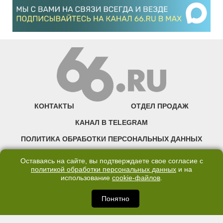
КОНТАКТЫ
ОТДЕЛ ПРОДАЖ
КАНАЛ В TELEGRAM
ПОЛИТИКА ОБРАБОТКИ ПЕРСОНАЛЬНЫХ ДАННЫХ
COOKIE
Оставаясь на сайте, вы подтверждаете свое согласие с
политикой обработки персональных данных
и на
использование
cookie-файлов
.
©2007—2025 66.RU. Воспроизведение, сообщение, доведение до всеобщего
сведения размещенных на сайте 66.RU материалов и их элементов без согласия
правообладателя запрещено. Сетевое издание «Современный портал
Понятно
Екатеринбурга — «66.ru» (18+) зарегистрировано Федеральной службой по
надзору в сфере связи, информационных технологий и массовых коммуникаций
(Роскомнадзор). Регистрационный номер ЭЛ № ФС 77 - 76634 от 02.09.2019
Учредитель: Общество с ограниченной ответственностью "66.ру". Юридический