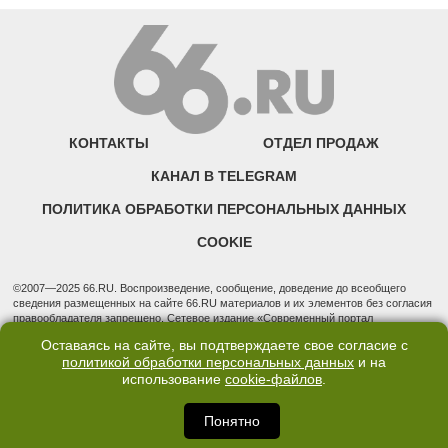
КОНТАКТЫ
ОТДЕЛ ПРОДАЖ
КАНАЛ В TELEGRAM
ПОЛИТИКА ОБРАБОТКИ ПЕРСОНАЛЬНЫХ ДАННЫХ
COOKIE
©2007—2025 66.RU. Воспроизведение, сообщение, доведение до всеобщего
сведения размещенных на сайте 66.RU материалов и их элементов без согласия
правообладателя запрещено. Сетевое издание «Современный портал
Екатеринбурга — «66.ru» (18+) зарегистрировано Федеральной службой по
Оставаясь на сайте, вы подтверждаете свое согласие с
надзору в сфере связи, информационных технологий и массовых коммуникаций
политикой обработки персональных данных
и на
(Роскомнадзор). Регистрационный номер ЭЛ № ФС 77 - 76634 от 02.09.2019
Учредитель: Общество с ограниченной ответственностью "66.ру". Юридический
использование
cookie-файлов
.
адрес: 620014, Свердловская обл., г. Екатеринбург, ул. Бориса Ельцина, строение
3, оф. 7015 Фактический адрес редакции и отдела продаж: 620014, Свердловская
Понятно
обл., г. Екатеринбург, ул. Бориса Ельцина, д. 3, оф. 7015, +7 (343) 288-50-66
info@news.66.ru Главный редактор: Шлыков Д.В.