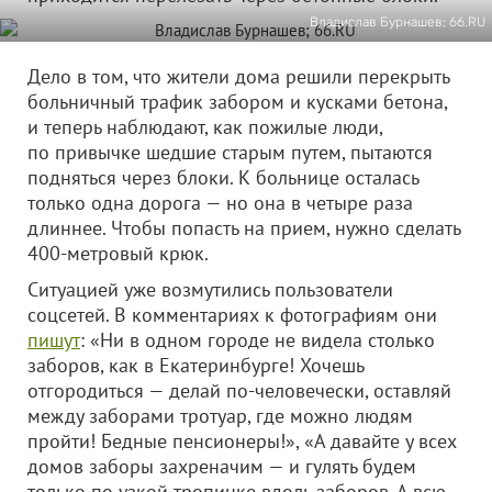
Владислав Бурнашев; 66.RU
Дело в том, что жители дома решили перекрыть
больничный трафик забором и кусками бетона,
и теперь наблюдают, как пожилые люди,
по привычке шедшие старым путем, пытаются
подняться через блоки. К больнице осталась
только одна дорога — но она в четыре раза
длиннее. Чтобы попасть на прием, нужно сделать
400-метровый крюк.
Ситуацией уже возмутились пользователи
соцсетей. В комментариях к фотографиям они
пишут
: «Ни в одном городе не видела столько
заборов, как в Екатеринбурге! Хочешь
отгородиться — делай по-человечески, оставляй
между заборами тротуар, где можно людям
пройти! Бедные пенсионеры!», «А давайте у всех
домов заборы захреначим — и гулять будем
только по узкой тропинке вдоль заборов. А всю