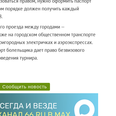
ьзоваться правом, нужно оформить паспорт
ном порядке должен получить каждый
8.
ого проезда между городами —
акже на городском общественном транспорте
пригородных электричках и аэроэкспрессах.
рт болельщика дает право безвизового
оведения турнира.
Сообщить новость