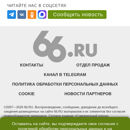
ЧИТАЙТЕ НАС В СОЦСЕТЯХ:
Сообщить новость
КОНТАКТЫ
ОТДЕЛ ПРОДАЖ
КАНАЛ В TELEGRAM
ПОЛИТИКА ОБРАБОТКИ ПЕРСОНАЛЬНЫХ ДАННЫХ
COOKIE
НОВОСТИ ПАРТНЕРОВ
©2007—2026 66.RU. Воспроизведение, сообщение, доведение до всеобщего
сведения размещенных на сайте 66.RU материалов и их элементов без согласия
правообладателя запрещено. Сетевое издание «Современный портал
Екатеринбурга — «66.ru» (18+) зарегистрировано Федеральной службой по
Оставаясь на сайте, вы подтверждаете свое согласие с
надзору в сфере связи, информационных технологий и массовых коммуникаций
политикой обработки персональных данных
и на
(Роскомнадзор). Регистрационный номер ЭЛ № ФС 77 - 76634 от 02.09.2019