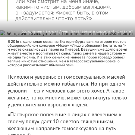
или «он смотрит на меня иначе,
каким-то чистым, добрым взглядом»,
он задумается: «может быть, в этом
действительно что-то есть?»
66.ru, личный аккаунт Анны Пантелеевой в соцсети «ВКонтакте»
В 2016 г. однополая семья из Екатеринбурга заняла второе место в
общероссийском конкурсе «Икеа» «Лицо с обложки» (кстати, на 1-
м месте оказались два парня из Питера). Девушки уже долго время
живут вместе и воспитывают сына. Таких семей в нашей стране —
не одна тысяча. И в этих семьях не менее (а порой гораздо более)
теплые и чистые отношения, чем в гетеросексуальном браке, о
котором рассказывает «бывший гей».
Психологи уверены: от гомосексуальных мыслей
действительно можно избавиться. Но при одном
условии — если человек сам этого хочет. А такое
желание, по их мнению, может возникнуть только
у действительно взрослых людей.
«Пастырское попечение о лицах с влечением к
своему полу» дает 10 советов священникам,
желающим направить гомосексуалов на путь