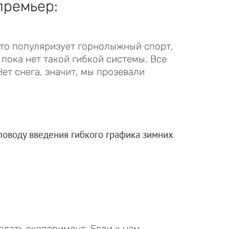
премьер:
Это популяризует горнолыжный спорт,
 пока нет такой гибкой системы. Все
Нет снега, значит, мы прозевали
поводу введения гибкого графика зимних
елать эксперимент. Если к нам