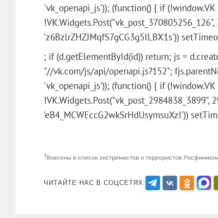
'vk_openapi_js')); (function() { if (!window.VK
!VK.Widgets.Post("vk_post_370805256_126", 
'z6BzlrZHZJMqfS7gCG3g5ILBX1s')) setTimeout(
; if (d.getElementById(id)) return; js = d.create
"//vk.com/js/api/openapi.js?152"; fjs.parentNod
'vk_openapi_js')); (function() { if (!window.VK
!VK.Widgets.Post("vk_post_2984838_3899", 2
'eB4_MCWEccG2wkSrHdUsymsuXzI')) setTim
1
Внесены в список экстремистов и террористов Росфинмон
ЧИТАЙТЕ НАС В СОЦСЕТЯХ: