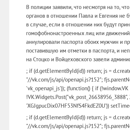
В полиции заявили, что несмотря на то, ч
органов в отношении Павла и Евгения не б
в случае, если в отношении них будут при
гомофобнонастроенных лиц или движений,
аннулировали паспорта обоих мужчин и пр
поставившую им отметки в паспорта, и неп
на Стоцко и Войцеховского завели админи
; if (d.getElementById(id)) return; js = d.create
"//vk.com/js/api/openapi.js?152"; fjs.parentNod
'vk_openapi_js')); (function() { if (!window.VK
!VK.Widgets.Post("vk_post_26638956_3888", 
'XGJgpucDix07HF53NfS4FkdEZ0U')) setTimeout(
; if (d.getElementById(id)) return; js = d.create
"//vk.com/js/api/openapi.js?152"; fjs.parentNod