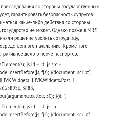
то преследования со стороны государственных
удет, гарантировать безопасность супругов
ниматься какие-либо действия со стороны
 государство не может. Однако позже в МВД
иняли решение уволить сотрудницу,
осредственного начальника. Кроме того,
стративное дело о порче паспортов.
Element(s); js.id = id; js.src =
e.insertBefore(js, fjs); }(document, 'script',
 || !VK.Widgets || !VK.Widgets.Post ||
26638956, 3888,
arguments.callee, 50); }()); "]
Element(s); js.id = id; js.src =
e.insertBefore(js, fjs); }(document, 'script',