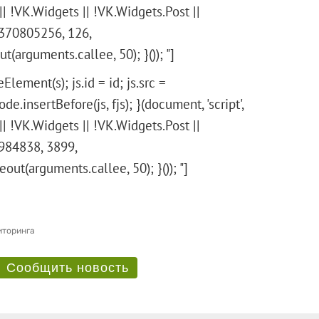
 || !VK.Widgets || !VK.Widgets.Post ||
370805256, 126,
arguments.callee, 50); }()); "]
Element(s); js.id = id; js.src =
e.insertBefore(js, fjs); }(document, 'script',
 || !VK.Widgets || !VK.Widgets.Post ||
984838, 3899,
eout(arguments.callee, 50); }()); "]
иторинга
Сообщить новость