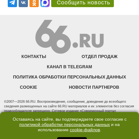
Сообщить новость
КОНТАКТЫ
ОТДЕЛ ПРОДАЖ
КАНАЛ В TELEGRAM
ПОЛИТИКА ОБРАБОТКИ ПЕРСОНАЛЬНЫХ ДАННЫХ
COOKIE
НОВОСТИ ПАРТНЕРОВ
©2007—2026 66.RU. Воспроизведение, сообщение, доведение до всеобщего
сведения размещенных на сайте 66.RU материалов и их элементов без согласия
правообладателя запрещено. Сетевое издание «Современный портал
Екатеринбурга — «66.ru» (18+) зарегистрировано Федеральной службой по
Оставаясь на сайте, вы подтверждаете свое согласие с
надзору в сфере связи, информационных технологий и массовых коммуникаций
политикой обработки персональных данных
и на
(Роскомнадзор). Регистрационный номер ЭЛ № ФС 77 - 76634 от 02.09.2019
использование
cookie-файлов
.
Учредитель: Общество с ограниченной ответственностью "66.ру". Юридический
адрес: 620014, Свердловская обл., г. Екатеринбург, ул. Бориса Ельцина, строение
3, оф. 7015 Фактический адрес редакции и отдела продаж: 620014, Свердловская