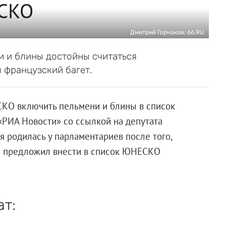
ЕСКО
Дмитрий Горчаков; 66.RU
 и блины достойны считаться
 французский багет.
КО включить пельмени и блины в список
«РИА Новости» со ссылкой на депутата
я родилась у парламентариев после того,
н предложил внести в список ЮНЕСКО
ат: