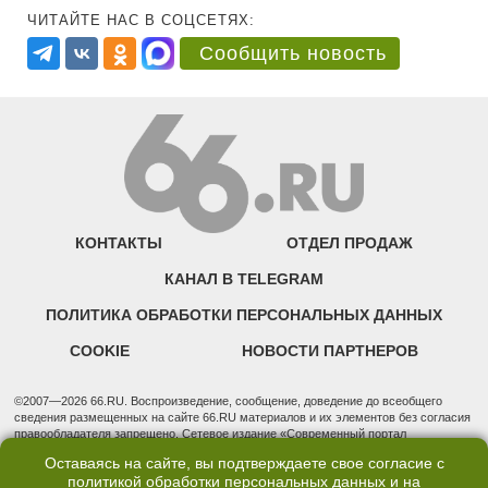
ЧИТАЙТЕ НАС В СОЦСЕТЯХ:
Сообщить новость
КОНТАКТЫ
ОТДЕЛ ПРОДАЖ
КАНАЛ В TELEGRAM
ПОЛИТИКА ОБРАБОТКИ ПЕРСОНАЛЬНЫХ ДАННЫХ
COOKIE
НОВОСТИ ПАРТНЕРОВ
©2007—2026 66.RU. Воспроизведение, сообщение, доведение до всеобщего
сведения размещенных на сайте 66.RU материалов и их элементов без согласия
правообладателя запрещено. Сетевое издание «Современный портал
Екатеринбурга — «66.ru» (18+) зарегистрировано Федеральной службой по
Оставаясь на сайте, вы подтверждаете свое согласие с
надзору в сфере связи, информационных технологий и массовых коммуникаций
политикой обработки персональных данных
и на
(Роскомнадзор). Регистрационный номер ЭЛ № ФС 77 - 76634 от 02.09.2019