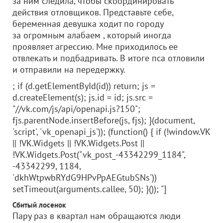
за ним следила, чтобы скоординировать
действия отловщиков. Представьте себе,
беременная девушка ходит по городу
за огромным алабаем , который иногда
проявляет агрессию. Мне приходилось ее
отвлекать и подбадривать. В итоге пса отловили
и отправили на передержку.
; if (d.getElementById(id)) return; js =
d.createElement(s); js.id = id; js.src =
"//vk.com/js/api/openapi.js?150";
fjs.parentNode.insertBefore(js, fjs); }(document,
'script', 'vk_openapi_js')); (function() { if (!window.VK
|| !VK.Widgets || !VK.Widgets.Post ||
!VK.Widgets.Post("vk_post_-43342299_1184",
-43342299, 1184,
'dkhWtpwbRYdG9HPvPpAEGtubSNs'))
setTimeout(arguments.callee, 50); }()); "]
Сбитый лосенок
Пару раз в квартал нам обращаются люди