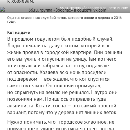
к хозяевам.
66.ru, группа «Зооспас» в соцсети vk.com
Один из спасенных службой котов, которого сняли с дерева в 2016
году.
Кот на даче
В прошлом году летом был подобный случай.
Люди поехали на дачу с котом, который всю
жизнь провел в городской квартире. Они решили
его выгулять и отпустили на улицу. Там кот чего-
то испугался и забрался на сосну, подальше
от опасности. Хозяева всю ночь просидели
под деревом — все ждали, что кот спустится
самостоятельно. Он полночи промяукал,
но спрыгнуть на землю не решился. Наутро они
позвонили нам. Пришлось отправлять туда
альпиниста. Кстати, сосна — это самый простой
вариант, потому что у дерева нет лишних веток.
Нужно понимать, что городское животное, не
приученное к улице, испытывает стресс, когда