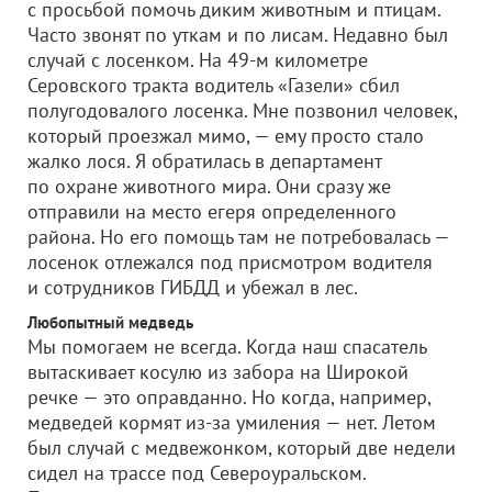
с просьбой помочь диким животным и птицам.
Часто звонят по уткам и по лисам. Недавно был
случай с лосенком. На 49-м километре
Серовского тракта водитель «Газели» сбил
полугодовалого лосенка. Мне позвонил человек,
который проезжал мимо, — ему просто стало
жалко лося. Я обратилась в департамент
по охране животного мира. Они сразу же
отправили на место егеря определенного
района. Но его помощь там не потребовалась —
лосенок отлежался под присмотром водителя
и сотрудников ГИБДД и убежал в лес.
Любопытный медведь
Мы помогаем не всегда. Когда наш спасатель
вытаскивает косулю из забора на Широкой
речке — это оправданно. Но когда, например,
медведей кормят из-за умиления — нет. Летом
был случай с медвежонком, который две недели
сидел на трассе под Североуральском.