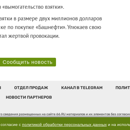
 «вымогательство взятки».
зятки в размере двух миллионов долларов
лке по покупке «Башнефти». Улюкаев свою
что стал жертвой провокации.
Сообщить новость
Ы
ОТДЕЛ ПРОДАЖ
КАНАЛ В TELEGRAM
ПОЛИТ
НОВОСТИ ПАРТНЕРОВ
о сведения размещенных на сайте 66.RU материалов и их элементов без соглас
 по надзору в сфере связи, информационных технологий и массовых коммуникаци
". Юридический адрес: 620014, Свердловская обл., г. Екатеринбург, ул. Бориса 
 согласие с
политикой обработки персональных данных
и на испол
, д. 3, оф. 7015, +7 (343) 288-50-66 info@news.66.ru Главный редактор: Шлыков 