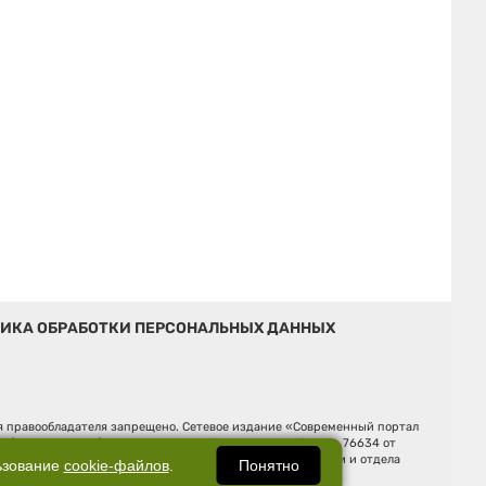
ИКА ОБРАБОТКИ ПЕРСОНАЛЬНЫХ ДАННЫХ
ия правообладателя запрещено. Сетевое издание «Современный портал
й (Роскомнадзор). Регистрационный номер ЭЛ № ФС 77 - 76634 от
Ельцина, строение 3, оф. 7015 Фактический адрес редакции и отдела
Понятно
ьзование
cookie-файлов
.
Дмитрий Владимирович