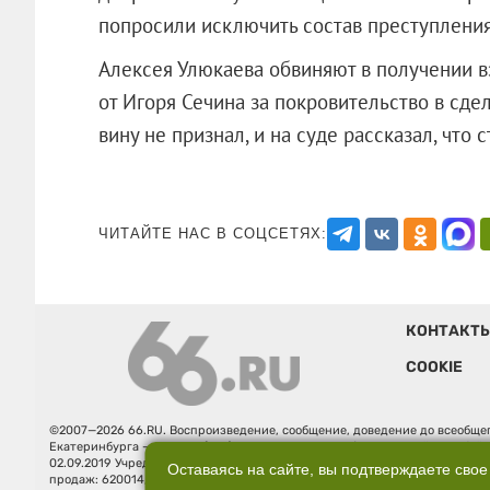
попросили исключить состав преступления
Алексея Улюкаева обвиняют в получении в
от Игоря Сечина за покровительство в сде
вину не признал, и на суде рассказал, 
ЧИТАЙТЕ НАС В СОЦСЕТЯХ:
КОНТАКТ
COOKIE
©2007—2026 66.RU. Воспроизведение, сообщение, доведение до всеобщег
Екатеринбурга — «66.ru» (18+) зарегистрировано Федеральной службой
02.09.2019 Учредитель: Общество с ограниченной ответственностью "66.ру
Оставаясь на сайте, вы подтверждаете свое
продаж: 620014, Свердловская обл., г. Екатеринбург, ул. Бориса Ельцина