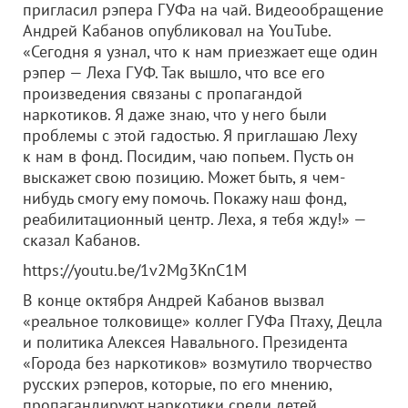
пригласил рэпера ГУФa на чай. Видеообращение
Андрей Кабанов опубликовал на YouTube.
«Сегодня я узнал, что к нам приезжает еще один
рэпер — Леха ГУФ. Так вышло, что все его
произведения связаны с пропагандой
наркотиков. Я даже знаю, что у него были
проблемы с этой гадостью. Я приглашаю Леху
к нам в фонд. Посидим, чаю попьем. Пусть он
выскажет свою позицию. Может быть, я чем-
нибудь смогу ему помочь. Покажу наш фонд,
реабилитационный центр. Леха, я тебя жду!» —
сказал Кабанов.
https://youtu.be/1v2Mg3KnC1M
В конце октября Андрей Кабанов вызвал
«реальное толковище» коллег ГУФа Птаху, Децла
и политика Алексея Навального. Президента
«Города без наркотиков» возмутило творчество
русских рэперов, которые, по его мнению,
пропагандируют наркотики среди детей.