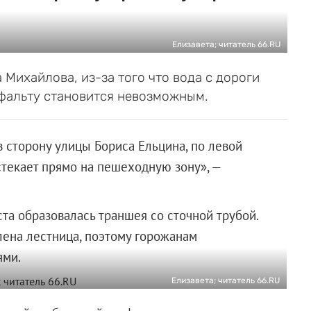
Елизавета; читатель 66.RU
 Михайлова, из-за того что вода с дороги
сфальту становится невозможным.
 сторону улицы Бориса Ельцина, по левой
 стекает прямо на пешеходную зону», —
та образовалась траншея со сточной трубой.
лена лестница, поэтому горожанам
ями.
Елизавета; читатель 66.RU