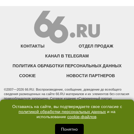
КОНТАКТЫ
ОТДЕЛ ПРОДАЖ
КАНАЛ В TELEGRAM
ПОЛИТИКА ОБРАБОТКИ ПЕРСОНАЛЬНЫХ ДАННЫХ
COOKIE
НОВОСТИ ПАРТНЕРОВ
©2007—2026 66.RU. Воспроизведение, сообщение, доведение до всеобщего
сведения размещенных на сайте 66.RU материалов и их элементов без согласия
правообладателя запрещено. Сетевое издание «Современный портал
Екатеринбурга — «66.ru» (18+) зарегистрировано Федеральной службой по
Оставаясь на сайте, вы подтверждаете свое согласие с
надзору в сфере связи, информационных технологий и массовых коммуникаций
политикой обработки персональных данных
и на
(Роскомнадзор). Регистрационный номер ЭЛ № ФС 77 - 76634 от 02.09.2019
использование
cookie-файлов
.
Учредитель: Общество с ограниченной ответственностью "66.ру". Юридический
адрес: 620014, Свердловская обл., г. Екатеринбург, ул. Бориса Ельцина, строение
3, оф. 7015 Фактический адрес редакции и отдела продаж: 620014, Свердловская
Понятно
обл., г. Екатеринбург, ул. Бориса Ельцина, д. 3, оф. 7015, +7 (343) 288-50-66