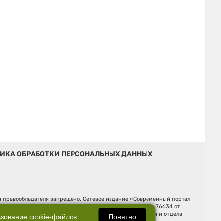
ИКА ОБРАБОТКИ ПЕРСОНАЛЬНЫХ ДАННЫХ
ия правообладателя запрещено. Сетевое издание «Современный портал
й (Роскомнадзор). Регистрационный номер ЭЛ № ФС 77 - 76634 от
Ельцина, строение 3, оф. 7015 Фактический адрес редакции и отдела
Понятно
ьзование
cookie-файлов
.