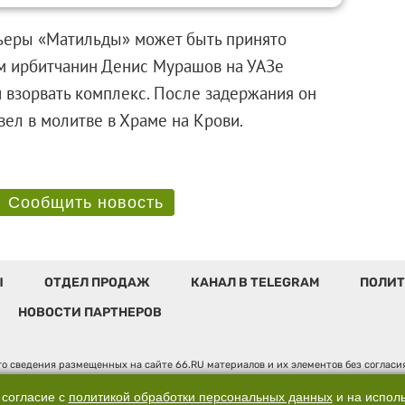
ьеры «Матильды» может быть принято
ром ирбитчанин Денис Мурашов на УАЗе
и взорвать комплекс. После задержания он
провел в молитве в Храме на Крови.
Сообщить новость
Ы
ОТДЕЛ ПРОДАЖ
КАНАЛ В TELEGRAM
ПОЛИТ
НОВОСТИ ПАРТНЕРОВ
о сведения размещенных на сайте 66.RU материалов и их элементов без соглас
 по надзору в сфере связи, информационных технологий и массовых коммуникаци
". Юридический адрес: 620014, Свердловская обл., г. Екатеринбург, ул. Бориса 
 согласие с
политикой обработки персональных данных
и на испол