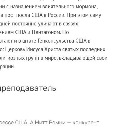
ни с назначением влиятельного мормона,
а пост посла США в России. При этом саму
дней постоянно уличают в связях
ением США и Пентагоном. По
ают и в штате Генконсульства США в
но: Церковь Иисуса Христа святых последних
елигиозных групп в мире, вкладывающей свои
рации.
преподаватель
рессе США. А Митт Ромни — конкурент