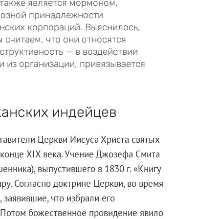
также является мормоном.
иозной принадлежности
нских корпораций. Выяснилось,
 считаем, что они относятся
еструктивность — в воздействии
и из организации, привязывается
канских индейцев
тавители Церкви Иисуса Христа святых
 конце XIX века. Учение Джозефа Смита
енника), выпустившего в 1830 г. «Книгу
ру. Согласно доктрине Церкви, во время
 заявившие, что избрали его
. Потом божественное провидение явило