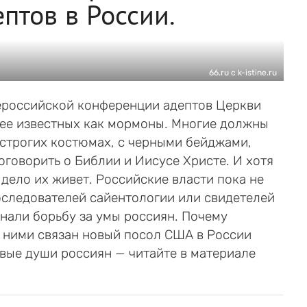
птов в России.
66.ru с k-istine.ru
ероссийской конференции адептов Церкви
лее известных как мормоны. Многие должны
 строгих костюмах, с черными бейджами,
говорить о Библии и Иисусе Христе. И хотя
дело их живет. Российские власти пока не
оследователей сайентологии или свидетелей
нали борьбу за умы россиян. Почему
с ними связан новый посол США в России
вые души россиян — читайте в материале