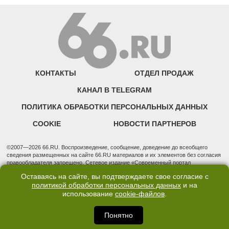
КОНТАКТЫ
ОТДЕЛ ПРОДАЖ
КАНАЛ В TELEGRAM
ПОЛИТИКА ОБРАБОТКИ ПЕРСОНАЛЬНЫХ ДАННЫХ
COOKIE
НОВОСТИ ПАРТНЕРОВ
©2007—2026 66.RU. Воспроизведение, сообщение, доведение до всеобщего
сведения размещенных на сайте 66.RU материалов и их элементов без согласия
правообладателя запрещено. Сетевое издание «Современный портал
Екатеринбурга — «66.ru» (18+) зарегистрировано Федеральной службой по
Оставаясь на сайте, вы подтверждаете свое согласие с
надзору в сфере связи, информационных технологий и массовых коммуникаций
политикой обработки персональных данных
и на
(Роскомнадзор). Регистрационный номер ЭЛ № ФС 77 - 76634 от 02.09.2019
использование
cookie-файлов
.
Учредитель: Общество с ограниченной ответственностью "66.ру". Юридический
адрес: 620014, Свердловская обл., г. Екатеринбург, ул. Бориса Ельцина, строение
3, оф. 7015 Фактический адрес редакции и отдела продаж: 620014, Свердловская
Понятно
обл., г. Екатеринбург, ул. Бориса Ельцина, д. 3, оф. 7015, +7 (343) 288-50-66
info@news.66.ru Главный редактор: Шлыков Дмитрий Владимирович