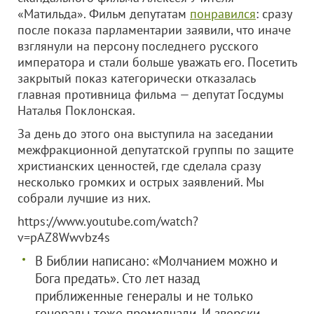
«Матильда». Фильм депутатам
понравился
: сразу
после показа парламентарии заявили, что иначе
взглянули на персону последнего русского
императора и стали больше уважать его. Посетить
закрытый показ категорически отказалась
главная противница фильма — депутат Госдумы
Наталья Поклонская.
За день до этого она выступила на заседании
межфракционной депутатской группы по защите
христианских ценностей, где сделала сразу
несколько громких и острых заявлений. Мы
собрали лучшие из них.
https://www.youtube.com/watch?
v=pAZ8Wwvbz4s
В Библии написано: «Молчанием можно и
Бога предать». Сто лет назад
приближенные генералы и не только
генералы тоже промолчали. И зверски