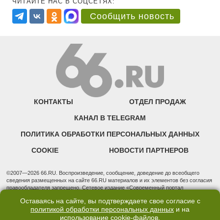
ЧИТАЙТЕ НАС В СОЦСЕТЯХ:
Сообщить новость
КОНТАКТЫ
ОТДЕЛ ПРОДАЖ
КАНАЛ В TELEGRAM
ПОЛИТИКА ОБРАБОТКИ ПЕРСОНАЛЬНЫХ ДАННЫХ
COOKIE
НОВОСТИ ПАРТНЕРОВ
©2007—2026 66.RU. Воспроизведение, сообщение, доведение до всеобщего
сведения размещенных на сайте 66.RU материалов и их элементов без согласия
правообладателя запрещено. Сетевое издание «Современный портал
Екатеринбурга — «66.ru» (18+) зарегистрировано Федеральной службой по
Оставаясь на сайте, вы подтверждаете свое согласие с
надзору в сфере связи, информационных технологий и массовых коммуникаций
политикой обработки персональных данных
и на
(Роскомнадзор). Регистрационный номер ЭЛ № ФС 77 - 76634 от 02.09.2019
использование
cookie-файлов
.
Учредитель: Общество с ограниченной ответственностью "66.ру". Юридический