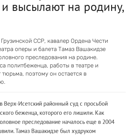
 и высылают на родину,
 Грузинской ССР, кавалер Ордена Чести
еатра оперы и балета Тамаз Вашакидзе
головного преследования на родине.
са политбеженца, работы в театре и
 тюрьма, поэтому он остается в
ю.
в Верх-Исетский районный суд с просьбой
ского беженца, которого его лишили. Как
головное преследование началось еще в 2004
ашвили. Тамаз Вашакидзе был худруком