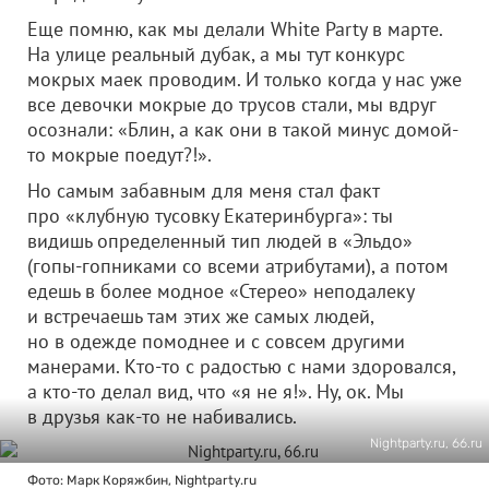
Еще помню, как мы делали White Party в марте.
На улице реальный дубак, а мы тут конкурс
мокрых маек проводим. И только когда у нас уже
все девочки мокрые до трусов стали, мы вдруг
осознали: «Блин, а как они в такой минус домой-
то мокрые поедут?!».
Но самым забавным для меня стал факт
про «клубную тусовку Екатеринбурга»: ты
видишь определенный тип людей в «Эльдо»
(гопы-гопниками со всеми атрибутами), а потом
едешь в более модное «Стерео» неподалеку
и встречаешь там этих же самых людей,
но в одежде помоднее и с совсем другими
манерами. Кто-то с радостью с нами здоровался,
а кто-то делал вид, что «я не я!». Ну, ок. Мы
в друзья как-то не набивались.
Nightparty.ru, 66.ru
Фото: Марк Коряжбин, Nightparty.ru