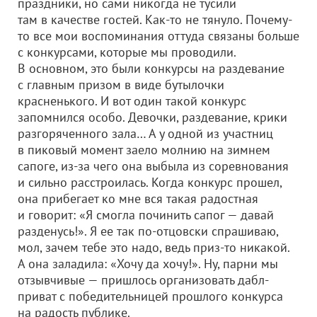
праздники, но сами никогда не тусили
там в качестве гостей. Как-то не тянуло. Почему-
то все мои воспоминания оттуда связаны больше
с конкурсами, которые мы проводили.
В основном, это были конкурсы на раздевание
с главным призом в виде бутылочки
красненького. И вот один такой конкурс
запомнился особо. Девочки, раздевание, крики
разгоряченного зала… А у одной из участниц
в пиковый момент заело молнию на зимнем
сапоге, из-за чего она выбыла из соревнования
и сильно расстроилась. Когда конкурс прошел,
она прибегает ко мне вся такая радостная
и говорит: «Я смогла починить сапог — давай
разденусь!». Я ее так по-отцовски спрашиваю,
мол, зачем тебе это надо, ведь приз-то никакой.
А она заладила: «Хочу да хочу!». Ну, парни мы
отзывчивые — пришлось организовать дабл-
приват с победительницей прошлого конкурса
на радость публике.