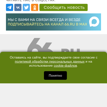
ЧИТАЙТЕ НАС В СОЦСЕТЯХ:
Сообщить новость
Оставаясь на сайте, вы подтверждаете свое согласие с
политикой обработки персональных данных
и на
использование
cookie-файлов
.
КОНТАКТЫ
ОТДЕЛ ПРОДАЖ
КАНАЛ В TELEGRAM
Понятно
ПОЛИТИКА ОБРАБОТКИ ПЕРСОНАЛЬНЫХ ДАННЫХ
COOKIE
©2007—2025 66.RU. Воспроизведение, сообщение, доведение до всеобщего
сведения размещенных на сайте 66.RU материалов и их элементов без согласия