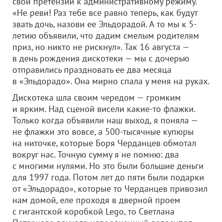
свои претензии к административному режиму.
«Не реви! Раз тебе все равно теперь, как будут
звать дочь, назови ее Эльдорадой. А то мы к 5-
летию объявили, что дадим смелым родителям
приз, но никто не рискнул». Так 16 августа —
в день рождения дискотеки — мы с дочерью
отправились праздновать ее два месяца
в «Эльдорадо». Она мирно спала у меня на руках.
Дискотека шла своим чередом — громким
и ярким. Над сценой висели какие-то флажки.
Только когда объявили наш выход, я поняла —
не флажки это вовсе, а 500-тысячные купюры
на ниточке, которые Боря Черданцев обмотал
вокруг нас. Точную сумму я не помню: два
с многими нулями. Но это были большие деньги
для 1997 года. Потом лет до пяти были подарки
от «Эльдорадо», которые то Черданцев привозил
нам домой, еле проходя в дверной проем
с гигантской коробкой Lego, то Светлана