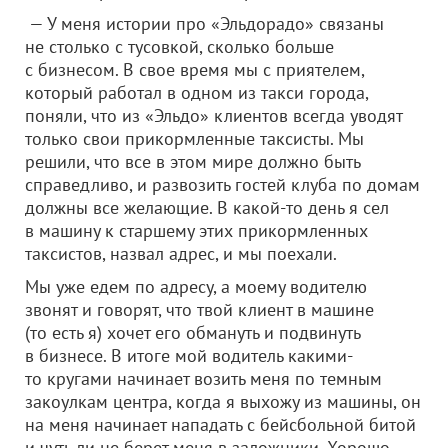
— У меня истории про «Эльдорадо» связаны
не столько с тусовкой, сколько больше
с бизнесом. В свое время мы с приятелем,
который работал в одном из такси города,
поняли, что из «Эльдо» клиентов всегда уводят
только свои прикормленные таксисты. Мы
решили, что все в этом мире должно быть
справедливо, и развозить гостей клуба по домам
должны все желающие. В какой-то день я сел
в машину к старшему этих прикормленных
таксистов, назвал адрес, и мы поехали.
Мы уже едем по адресу, а моему водителю
звонят и говорят, что твой клиент в машине
(то есть я) хочет его обмануть и подвинуть
в бизнесе. В итоге мой водитель какими-
то кругами начинает возить меня по темным
закоулкам центра, когда я выхожу из машины, он
на меня начинает нападать с бейсбольной битой
и чуть ли не берет меня в заложники. Хорошо,