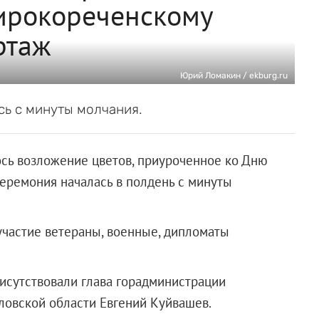
ирокореченскому
ртаж
Юрий Ломакин / ekburg.ru
ь с минуты молчания.
ь возложение цветов, приуроченное ко Дню
церемония началась в полдень с минуты
участие ветераны, военные, дипломаты
сутствовали глава горадминистрации
ловской области Евгений Куйвашев.