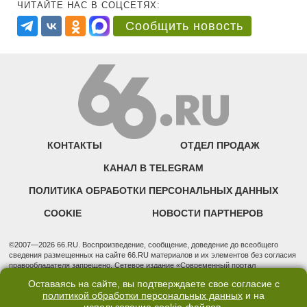
ЧИТАЙТЕ НАС В СОЦСЕТЯХ:
Сообщить новость
КОНТАКТЫ
ОТДЕЛ ПРОДАЖ
КАНАЛ В TELEGRAM
ПОЛИТИКА ОБРАБОТКИ ПЕРСОНАЛЬНЫХ ДАННЫХ
COOKIE
НОВОСТИ ПАРТНЕРОВ
©2007—2026 66.RU. Воспроизведение, сообщение, доведение до всеобщего
сведения размещенных на сайте 66.RU материалов и их элементов без согласия
правообладателя запрещено. Сетевое издание «Современный портал
Екатеринбурга — «66.ru» (18+) зарегистрировано Федеральной службой по
Оставаясь на сайте, вы подтверждаете свое согласие с
надзору в сфере связи, информационных технологий и массовых коммуникаций
политикой обработки персональных данных
и на
(Роскомнадзор). Регистрационный номер ЭЛ № ФС 77 - 76634 от 02.09.2019
Учредитель: Общество с ограниченной ответственностью "66.ру". Юридический