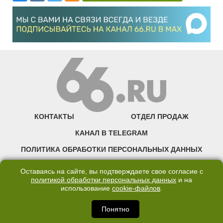
КОНТАКТЫ
ОТДЕЛ ПРОДАЖ
КАНАЛ В TELEGRAM
ПОЛИТИКА ОБРАБОТКИ ПЕРСОНАЛЬНЫХ ДАННЫХ
COOKIE
Оставаясь на сайте, вы подтверждаете свое согласие с
политикой обработки персональных данных
и на
использование
cookie-файлов
.
©2007—2025 66.RU. Воспроизведение, сообщение, доведение до всеобщего
сведения размещенных на сайте 66.RU материалов и их элементов без согласия
правообладателя запрещено. Сетевое издание «Современный портал
Понятно
Екатеринбурга — «66.ru» (18+) зарегистрировано Федеральной службой по
надзору в сфере связи, информационных технологий и массовых коммуникаций